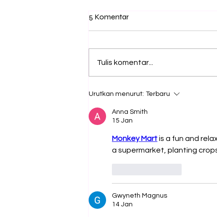
5 Komentar
Tulis komentar...
Secercah Harapan Dari
Urutkan menurut:
Terbaru
Lereng, Aroma Wangi Serai
Anna Smith
15 Jan
Monkey Mart
 is a fun and re
a supermarket, planting crops
Suka
Balas
Gwyneth Magnus
14 Jan