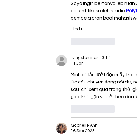
Saya ingin bertanya lebih lanj
diidentifikasi oleh studio 
Poly
pembelajaran bagi mahasis
Diedit
Suka
Balas
livingston.fr.os.t.3.1.4
11 Jan
Mình có lần lướt đọc mấy trao 
lúc câu chuyện đang nói dở, n
sâu, chỉ xem qua trong thời g
giác khá gọn và dễ theo dõi nê
Suka
Balas
Gabrielle Ann
16 Sep 2025