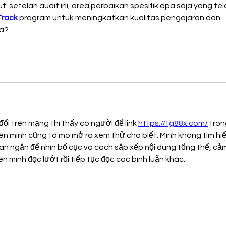
ut: setelah audit ini, area perbaikan spesifik apa saja yang tel
Track
 program untuk meningkatkan kualitas pengajaran dan 
wa?
đổi trên mạng thì thấy có người để link 
https://tg88x.com/
 tron
ên mình cũng tò mò mở ra xem thử cho biết. Mình không tìm hiể
ian ngắn để nhìn bố cục và cách sắp xếp nội dung tổng thể, cả
n mình đọc lướt rồi tiếp tục đọc các bình luận khác.