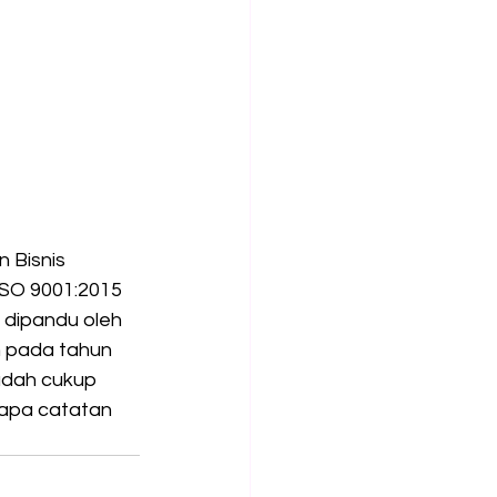
 Bisnis 
SO 9001:2015 
 dipandu oleh 
n pada tahun 
udah cukup 
apa catatan 