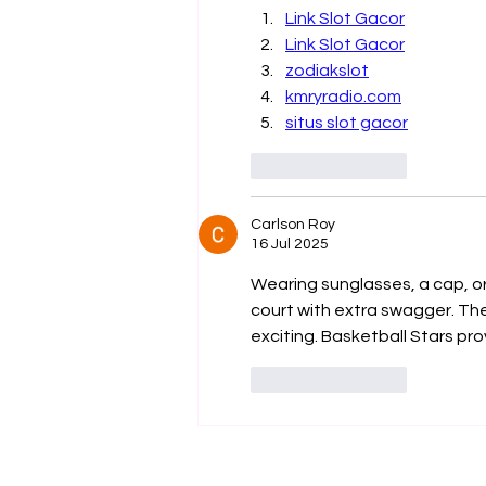
Link Slot Gacor
Link Slot Gacor
zodiakslot
kmryradio.com
situs slot gacor
Suka
Balas
Carlson Roy
16 Jul 2025
Wearing sunglasses, a cap, or
court with extra swagger. T
exciting. Basketball Stars pr
Suka
Balas