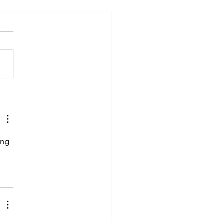
ersitas Janabadra
ingi Pokdarwis dan
M Lembah Oyo
ngjati melalui Program
erdayaan Wilayah
ng 